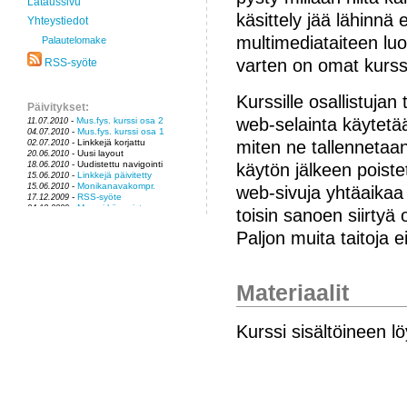
Lataussivu
käsittely jää lähinnä 
Yhteystiedot
multimediataiteen luomi
Palautelomake
varten on omat kurss
RSS-syöte
Kurssille osallistujan
Päivitykset:
web-selainta käytetä
-
Mus.fys. kurssi osa 2
11.07.2010
-
Mus.fys. kurssi osa 1
04.07.2010
miten ne tallennetaan 
- Linkkejä korjattu
02.07.2010
- Uusi layout
20.06.2010
- Uudistettu navigointi
käytön jälkeen poiste
18.06.2010
-
Linkkejä päivitetty
15.06.2010
-
Monikanavakompr.
15.06.2010
web-sivuja yhtäaikaa 
-
RSS-syöte
17.12.2009
-
Mac ei käynnisty
04.12.2009
toisin sanoen siirtyä
-
Tietojen pelastus
04.12.2009
-
Musiikkiäänittäjä
31.10.2009
Paljon muita taitoja ei
-
MusFys-kurssin rakenne
08.02.2009
-
Session siirto-ohje
08.02.2009
Materiaalit
Kurssi sisältöineen l