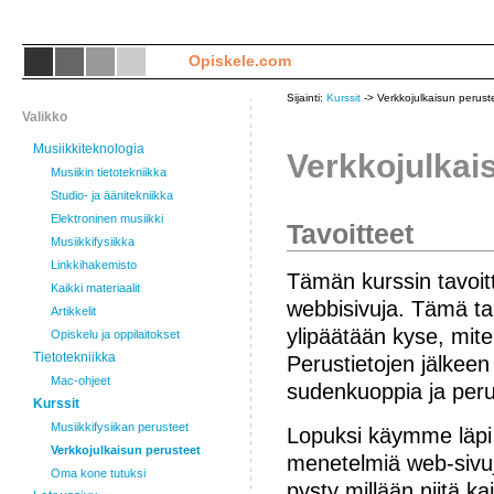
Opiskele.com
Sijainti:
Kurssit
-> Verkkojulkaisun perust
Valikko
Musiikkiteknologia
Verkkojulkais
Musiikin tietotekniikka
Studio- ja äänitekniikka
Elektroninen musiikki
Tavoitteet
Musiikkifysiikka
Linkkihakemisto
Tämän kurssin tavoi
Kaikki materiaalit
webbisivuja. Tämä ta
Artikkelit
ylipäätään kyse, miten
Opiskelu ja oppilaitokset
Tietotekniikka
Perustietojen jälkeen
Mac-ohjeet
sudenkuoppia ja perus
Kurssit
Musiikkifysiikan perusteet
Lopuksi käymme läpi e
Verkkojulkaisun perusteet
menetelmiä web-sivuj
Oma kone tutuksi
pysty millään niitä k